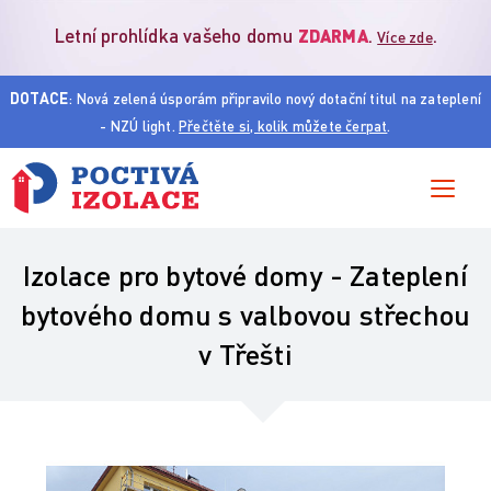
Letní prohlídka vašeho domu
.
.
ZDARMA
Více zde
DOTACE
: Nová zelená úsporám připravilo nový dotační titul na zateplení
- NZÚ light.
Přečtěte si, kolik můžete čerpat
.
Izolace pro
bytové domy
- Zateplení
bytového domu s valbovou střechou
v Třešti