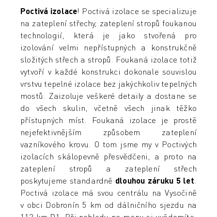
Poctivá izolace
! Poctivá izolace se specializuje
na zateplení střechy, zateplení stropů foukanou
technologií, která je jako stvořená pro
izolování velmi nepřístupných a konstrukčně
složitých střech a stropů. Foukaná izolace totiž
vytvoří v každé konstrukci dokonale souvislou
vrstvu tepelné izolace bez jakýchkoliv tepelných
mostů. Zaizoluje veškeré detaily a dostane se
do všech skulin, včetně všech jinak těžko
přístupných míst. Foukaná izolace je prostě
nejefektivnějším způsobem zateplení
vazníkového krovu. O tom jsme my v Poctivých
izolacích skálopevně přesvědčeni, a proto na
zateplení stropů a zateplení střech
poskytujeme standardně
dlouhou záruku 5 let
.
Poctivá izolace má svou centrálu na Vysočině
v obci Dobronín 5 km od dálničního sjezdu na
112 km D1. Při pohledu na mapu si uvědomíte,