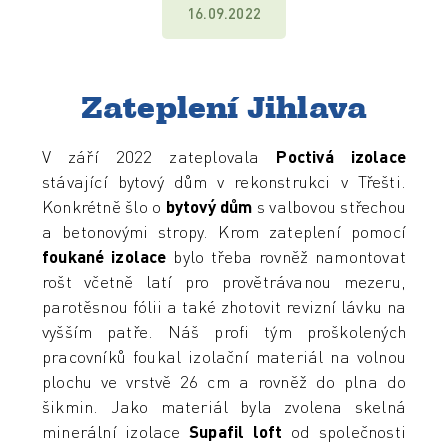
16.09.2022
Zateplení Jihlava
V září 2022 zateplovala
Poctivá izolace
stávající bytový dům v rekonstrukci v Třešti.
Konkrétně šlo o
bytový dům
s valbovou střechou
a betonovými stropy. Krom zateplení pomocí
foukané izolace
bylo třeba rovněž namontovat
rošt včetně latí pro provětrávanou mezeru,
parotěsnou fólii a také zhotovit revizní lávku na
vyšším patře. Náš profi tým proškolených
pracovníků foukal izolační materiál na volnou
plochu ve vrstvě 26 cm a rovněž do plna do
šikmin. Jako materiál byla zvolena skelná
minerální izolace
Supafil loft
od společnosti