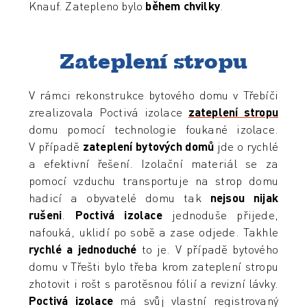
Knauf. Zatepleno bylo
během chvilky
.
Zateplení stropu
V rámci rekonstrukce bytového domu v Třebíči
zrealizovala Poctivá izolace
zateplení stropu
domu pomocí technologie foukané izolace.
V případě
zateplení bytových domů
jde o rychlé
a efektivní řešení. Izolační materiál se za
pomocí vzduchu transportuje na strop domu
hadicí a obyvatelé domu tak
nejsou nijak
rušeni
.
Poctivá izolace
jednoduše přijede,
nafouká, uklidí po sobě a zase odjede. Takhle
rychlé a jednoduché
to je. V případě bytového
domu v Třešti bylo třeba krom zateplení stropu
zhotovit i rošt s parotěsnou fólií a revizní lávky.
Poctivá izolace
má svůj vlastní registrovaný