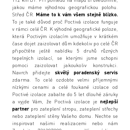
jakou máme výhodnou geografickou polohu.
Střed ČR.
Máme to k vám všem stejně blízko.
To je také důvod proč Poctivá izolace funguje
v rámci celé ČR. K výhodné geografické poloze,
která Poctivým izolacím umožňuje v krátkém
čase dojet zaizolovat dům kdekoliv po celé ČR
připočtěte ještě nabídku 5 druhů různých
tepelných izolací, se kterými jsme schopni
pomoci zaizolovat jakoukoliv konstrukci.
Navrch přidejte
skvělý poradenský servis
zdarma. To celé ozdobte velmi příjemnými
nízkými cenami a celé foukané izolace od
Poctivé izolace zabalte do 5 let dlouhé záruky
a vyjde Vám, že Poctivá izolace je
nejlepší
partner
pro zateplení stropu, zateplení střechy
nebo zateplení stěny Vašeho domu. Nechte se
inspirovat našimi realizacemi nebo nám