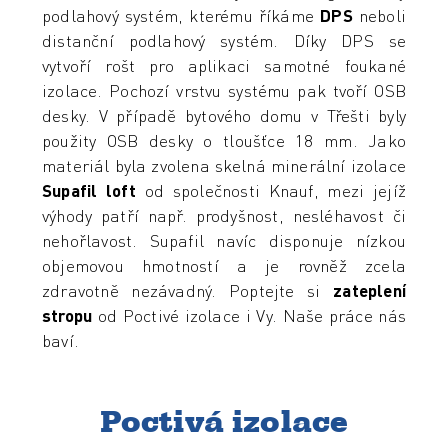
podlahový systém, kterému říkáme
DPS
neboli
distanční podlahový systém. Díky DPS se
vytvoří rošt pro aplikaci samotné foukané
izolace. Pochozí vrstvu systému pak tvoří OSB
desky. V případě bytového domu v Třešti byly
použity OSB desky o tloušťce 18 mm. Jako
materiál byla zvolena skelná minerální izolace
Supafil loft
od společnosti Knauf, mezi jejíž
výhody patří např. prodyšnost, nesléhavost či
nehořlavost. Supafil navíc disponuje nízkou
objemovou hmotností a je rovněž zcela
zdravotně nezávadný. Poptejte si
zateplení
stropu
od Poctivé izolace i Vy. Naše práce nás
baví.
Poctivá izolace