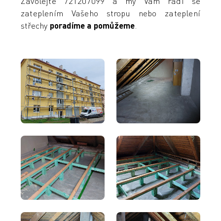
Zavolejte 721207099 a my Vám rádi se
zateplením Vašeho stropu nebo zateplení
střechy
poradíme a pomůžeme
.